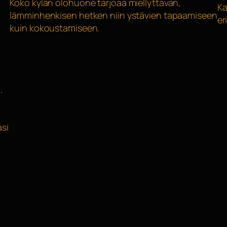
Koko kylän olohuone tarjoaa miellyttävän,
Ka
lämminhenkisen hetken niin ystävien tapaamiseen
er
kuin kokoustamiseen.
.
asi