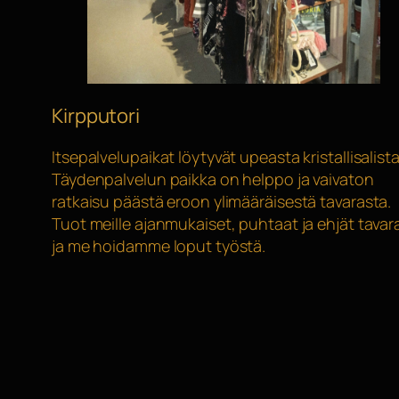
Kirpputori
Itsepalvelupaikat löytyvät upeasta kristallisalista
Täydenpalvelun paikka on helppo ja vaivaton
ratkaisu päästä eroon ylimääräisestä tavarasta.
Tuot meille ajanmukaiset, puhtaat ja ehjät tavar
ja me hoidamme loput työstä.