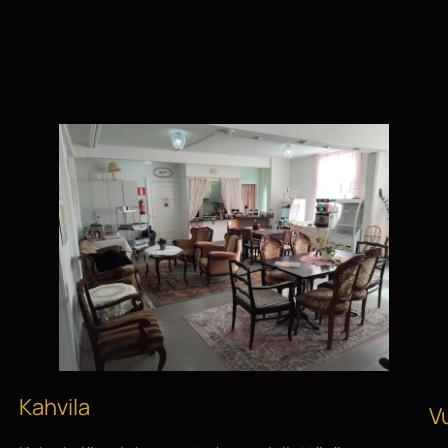
Kahvila
V