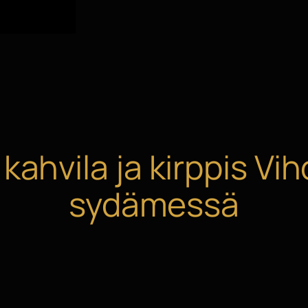
ahvila ja kirppis Vih
sydämessä