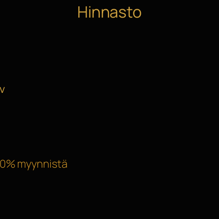
Hinnasto
v
50% myynnistä